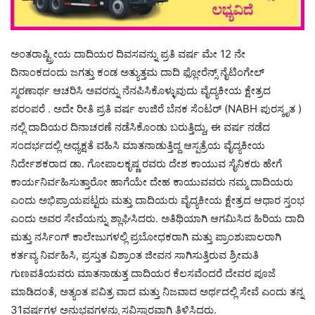
ಅಂತರಾಷ್ಟ್ರೀಯ ದಾದಿಯರ ದಿವಸವನ್ನು ಪ್ರತಿ ವರ್ಷ ಮೇ 12 ನೇ
ದಿನಾಂಕದಂದು ಜಗತ್ತು ಕಂಡ ಅತ್ಯುತ್ತಮ ದಾದಿ ಫ್ಲೋರೆನ್ಸ್ ನೈಟಿಂಗೇಲ್
ಸ್ಮರಣಾರ್ಥ ಆಚರಿಸಿ ಅವರನ್ನು ನೆನಪಿಸಿಕೊಳ್ಳುವುದು ವೈದ್ಯಕೀಯ ಕ್ಷೇತ್ರದ
ಪರಂಪರೆ . ಅದೇ ರೀತಿ ಪ್ರತಿ ವರ್ಷ ಉಜಿರೆ ಬೆನಕ ಸೆಂಟರ್ (NABH ಪುರಸ್ಕೃತ )
ನಲ್ಲಿ ದಾದಿಯರ ದಿನಾಚರಣೆ ನಡೆಸಿಕೊಂಡು ಬರುತ್ತಿದ್ದು, ಈ ವರ್ಷ ನಡೆದ
ಸಂದರ್ಭದಲ್ಲಿ ಅಧ್ಯಕ್ಷತೆ ವಹಿಸಿ ಮಾತನಾಡುತ್ತಿದ್ದ ಆಸ್ಪತ್ರೆಯ ವೈದ್ಯಕೀಯ
ನಿರ್ದೇಶಕರಾದ ಡಾ. ಗೋಪಾಲಕೃಷ್ಣ ರವರು ದೇಶ ಕಾಯುವ ಸೈನಿಕರು ಹೇಗೆ
ಕಾರ್ಯನಿರ್ವಹಿಸುತ್ತಾರೋ ಹಾಗೆಯೇ ದೇಹ ಕಾಯುವವರು ನಮ್ಮ ದಾದಿಯರು
ಎಂದು ಅಭಿಪ್ರಾಯಪಟ್ಟರು ಮತ್ತು ದಾದಿಯರು ವೈದ್ಯಕೀಯ ಕ್ಷೇತ್ರದ ಆಧಾರ ಸ್ತಂಭ
ಎಂದು ಅವರ ಸೇವೆಯನ್ನು ಶ್ಲಾಘಿಸಿದರು. ಅತಿಥಿಯಾಗಿ ಆಗಮಿಸಿದ ಹಿರಿಯ ದಾದಿ
ಮತ್ತು ನರ್ಸಿಂಗ್ ಕಾಲೇಜುಗಳಲ್ಲಿ ಪ್ರಬೋಧಕರಾಗಿ ಮತ್ತು ಪ್ರಾಂಶುಪಾಲರಾಗಿ
ಕರ್ತವ್ಯ ನಿರ್ವಹಿಸಿ, ಪ್ರಸ್ತುತ ವಿಶ್ರಾಂತ ಜೀವನ ಸಾಗಿಸುತ್ತಿರುವ ಶ್ರೀಮತಿ
ಗುಣವತಿಯವರು ಮಾತನಾಡುತ್ತ ದಾದಿಯರ ಕೆಲಸವೆಂದರೆ ದೇವರ ಪೂಜೆ
ಮಾಡಿದಂತೆ, ಅತ್ಯಂತ ಪವಿತ್ರ ವಾದ ಮತ್ತು ನಿಜವಾದ ಅರ್ಥದಲ್ಲಿ ಸೇವೆ ಎಂದು ತನ್ನ
31ವರ್ಷಗಳ ಅನುಭವಗಳನ್ನು ಸವಿಸ್ತಾರವಾಗಿ ತಿಳಿಸಿದರು.