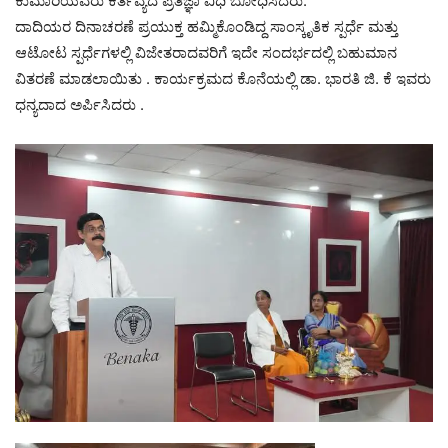
ಕುಮಾರಿಯವರು ಕರ್ತವ್ಯದ ಪ್ರತಿಜ್ಞಾ ವಿಧಿ ಬೋಧಿಸಿದರು.
ದಾದಿಯರ ದಿನಾಚರಣೆ ಪ್ರಯುಕ್ತ ಹಮ್ಮಿಕೊಂಡಿದ್ದ ಸಾಂಸ್ಕೃತಿಕ ಸ್ಪರ್ಧೆ ಮತ್ತು
ಆಟೋಟ ಸ್ಪರ್ಧೆಗಳಲ್ಲಿ ವಿಜೇತರಾದವರಿಗೆ ಇದೇ ಸಂದರ್ಭದಲ್ಲಿ ಬಹುಮಾನ
ವಿತರಣೆ ಮಾಡಲಾಯಿತು . ಕಾರ್ಯಕ್ರಮದ ಕೊನೆಯಲ್ಲಿ ಡಾ. ಭಾರತಿ ಜಿ. ಕೆ ಇವರು
ಧನ್ಯದಾದ ಅರ್ಪಿಸಿದರು .