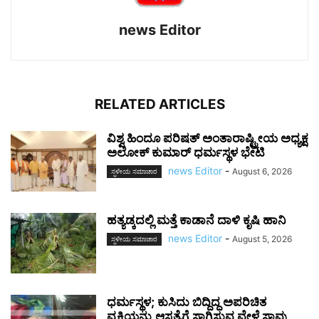
news Editor
RELATED ARTICLES
ವಿಶ್ವ ಹಿಂದೂ ಪರಿಷತ್ ಅಂತಾರಾಷ್ಟ್ರೀಯ ಅಧ್ಯಕ್ಷ
ಅಲೋಕ್ ಕುಮಾರ್ ಧರ್ಮಸ್ಥಳ ಭೇಟಿ
news Editor
-
August 6, 2026
ಸ್ಥಳೀಯ ಸಮಾಚಾರ
ಹತ್ಯಡ್ಕದಲ್ಲಿ ಮತ್ತೆ ಕಾಡಾನೆ ದಾಳಿ ಕೃಷಿ ಹಾನಿ
news Editor
-
August 5, 2026
ಸ್ಥಳೀಯ ಸಮಾಚಾರ
ಧರ್ಮಸ್ಥಳ; ಕುಸಿದು ಬಿದ್ದಿದ್ದ ಅಪರಿಚಿತ
ವ್ಯಕ್ತಿಯನ್ನು ಆಸ್ಪತ್ರೆಗೆ ಸಾಗಿಸುವ ವೇಳೆ ಸಾವು