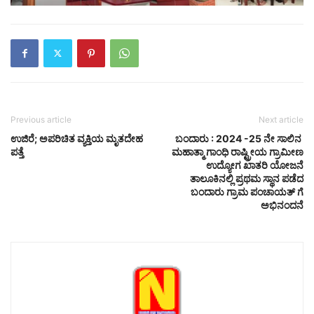
Previous article
Next article
ಉಜಿರೆ; ಅಪರಿಚಿತ ವ್ಯಕ್ತಿಯ ಮೃತದೇಹ
ಬಂದಾರು : 2024 -25 ನೇ ಸಾಲಿನ
ಪತ್ತೆ
ಮಹಾತ್ಮಾ ಗಾಂಧಿ ರಾಷ್ಟ್ರೀಯ ಗ್ರಾಮೀಣ
ಉದ್ಯೋಗ ಖಾತರಿ ಯೋಜನೆ
ತಾಲೂಕಿನಲ್ಲಿ ಪ್ರಥಮ ಸ್ಥಾನ ಪಡೆದ
ಬಂದಾರು ಗ್ರಾಮ ಪಂಚಾಯತ್ ಗೆ
ಅಭಿನಂದನೆ