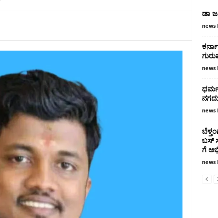
ಡಾ ಜಯ
news 
ಕರ್ನ
ಗುರು
news 
ಧರ್ಮ
ನಗದು
news 
ಬೆಳ್ತ
ಬಸ್ ಸ
ಗೆ ಅ
news 