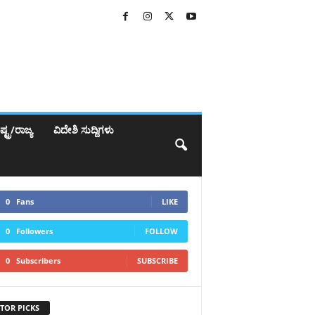
್ಟ್ರ/ರಾಜ್ಯ
ವಿದೇಶಿ ಸುದ್ದಿಗಳು
0
Fans
LIKE
0
Followers
FOLLOW
0
Subscribers
SUBSCRIBE
TOR PICKS