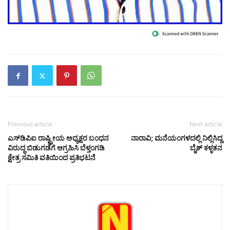
Previous article
Next article
ಎಸ್‌ಡಿಪಿಐ ರಾಷ್ಟ್ರೀಯ ಅಧ್ಯಕ್ಷರ ಬಂಧನ
ನಾರಾವಿ; ಮನೆಯಂಗಳದಲ್ಲಿ ನಿಲ್ಲಿಸಿದ್ದ
ವಿರುದ್ಧ ಬಿಡುಗಡೆಗೆ ಆಗ್ರಹಿಸಿ ಬೆಳ್ತಂಗಡಿ
ಬೈಕ್ ಕಳ್ಳತನ
ಕ್ಷೇತ್ರ ಸಮಿತಿ ವತಿಯಿಂದ ಪ್ರತಿಭಟನೆ