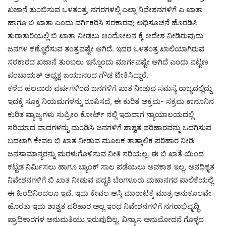
ಖಜಾನೆ ತುಂಬಿಸುವ ಒಳತಂತ್ರ, ನಗರಗಳಲ್ಲಿ ಎಲ್ಲಾ ನಿವೇಶನಗಳಿಗೆ ಎ ಖಾತಾ
ಹಾಗೂ ಬಿ ಖಾತಾ ಎಂದು ವರ್ಗಿಕರಿಸಿ ಸರಕಾರವು ಅಧಿಸೂಚನೆ ಹೊರಡಿಸಿ
ತುರಾತುರಿಯಲ್ಲಿ ಬಿ ಖಾತಾ ನೀಡಲು ಆಂದೋಲನ ಕ್ಕೆ ಆದೇಶ ನೀಡಿರುವುದು
ಜನಗಳ ಕಣ್ಣೊರೆಸುವ ತಂತ್ರವಷ್ಟೇ ಆಗಿದೆ. ಇದರ ಒಳತಂತ್ರ ಖಾಲಿಯಾಗಿರುವ
ಸರಕಾರದ ಖಜಾನೆ ತುಂಬಲು ಇನ್ನೊಂದು ಮಾರ್ಗವಷ್ಟೇ ಆಗಿದೆ ಎಂದು ಪಟ್ಟಣ
ಪಂಚಾಯತ್ ಅಧ್ಯಕ್ಷ ಜಯಾನಂದ ಗೌಡ ಟೀಕಿಸಿದ್ದಾರೆ.
ಕಳೆದ ಹಲವಾರು ವರ್ಷಗಳಿಂದ ಜನಗಳಿಗೆ ಖಾತ ನೀಡುವ ಸಮಸ್ಯೆ ರಾಜ್ಯದಲ್ಲಿದ್ದು
ಇದಕ್ಕೆ ಸೂಕ್ತ ನಿಯಮಗಳನ್ನು ರೂಪಿಸದೆ, ಈ ಕುರಿತ ಅಕ್ರಮ- ಸಕ್ರಮ ಕಾನೂನಿನ
ಕುರಿತ ವ್ಯಾಜ್ಯಗಳು ಸುಪ್ರೀಂ ಕೋರ್ಟ್ ನಲ್ಲಿ ಇರುವಾಗ ನ್ಯಾಯಾಲಯದಲ್ಲಿ
ಸರಿಯಾದ ವಾದಗಳನ್ನು ಮಂಡಿಸಿ ಜನಗಳಿಗೆ ಶಾಶ್ವತ ಪರಿಹಾರವನ್ನು ಒದಗಿಸುವ
ಬದಲಾಗಿ ಕೇವಲ ಬಿ ಖಾತ ನೀಡುವ ಮೂಲಕ ತಾತ್ಕಾಲಿಕ ಪರಿಹಾರ ನೀಡಿ
ಜನಸಾಮಾನ್ಯರನ್ನು ಮರಳುಗೊಳಿಸುವ ನೀತಿ ಸರಿಯಲ್ಲ. ಈ ಬಿ ಖಾತೆ ಯಿಂದ
ಕಟ್ಟಡ ನಿರ್ಮಿಸಲು ಹಾಗೂ ಬ್ಯಾಂಕ್ ಸಾಲ ಪಡೆಯಲು ಅವಕಾಶ ಇಲ್ಲ, ಅನಧಿಕೃತ
ನಿವೇಶನಗಳಿಗೆ ಬಿ ಖಾತ ನೀಡುವ ಪದ್ಧತಿ ಬೆಂಗಳೂರು ಮಹಾನಗರ ಪಾಲಿಕೆಯಲ್ಲಿ
ಈ ಹಿಂದಿನಿಂದಲೂ ಇದೆ. ಇದು ಕೇವಲ ಆಸ್ತಿ ಮಾರಾಟಕ್ಕೆ ಮಾತ್ರ ಅನುಕೂಲವೇ
ಹೊರತು ಇದು ಶಾಶ್ವತ ಪರಿಹಾರ ಅಲ್ಲ ಇಂಥ ನಿವೇಶನಗಳಿಗೆ ನಗರಾಭಿವೃದ್ಧಿ
ಪ್ರಾಧಿಕಾರಗಳ ಅನುಮತಿಯು ಇರುವುದಿಲ್ಲ. ವಿನ್ಯಾಸ ಅನುಮೋದನೆ ಗೊಳ್ಳದ