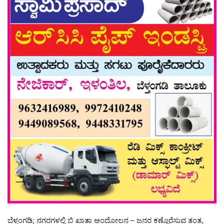
ಬೆಳ್ತಂಗಡಿ; ನಗರಗಳಲ್ಲಿ ಬಿ ಖಾತಾ ಆಂದೋಲನ – ಜನರ ಕಣ್ಣೊರೆಸುವ ತಂತ್ರ.