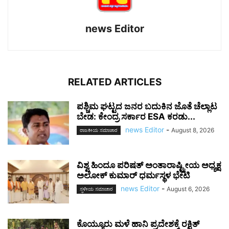
news Editor
RELATED ARTICLES
ಪಶ್ಚಿಮ ಘಟ್ಟದ ಜನರ ಬದುಕಿನ ಜೊತೆ ಚೆಲ್ಲಾಟ
ಬೇಡ: ಕೇಂದ್ರ ಸರ್ಕಾರ ESA ಕರಡು...
news Editor
-
August 8, 2026
ರಾಜಕೀಯ ಸಮಾಚಾರ
ವಿಶ್ವ ಹಿಂದೂ ಪರಿಷತ್ ಅಂತಾರಾಷ್ಟ್ರೀಯ ಅಧ್ಯಕ್ಷ
ಅಲೋಕ್ ಕುಮಾರ್ ಧರ್ಮಸ್ಥಳ ಭೇಟಿ
news Editor
-
August 6, 2026
ಸ್ಥಳೀಯ ಸಮಾಚಾರ
ಕೊಯ್ಯೂರು ಮಳೆ ಹಾನಿ ಪ್ರದೇಶಕ್ಕೆ ರಕ್ಷಿತ್