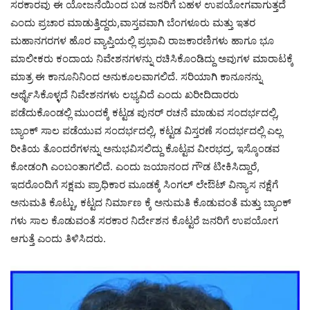
ಸರಕಾರವು ಈ ಯೋಜನೆಯಿಂದ ಬಡ ಜನರಿಗೆ ಬಹಳ ಉಪಯೋಗವಾಗುತ್ತದೆ
ಎಂದು ಪ್ರಚಾರ ಮಾಡುತ್ತಿದ್ದರು,ವಾಸ್ತವವಾಗಿ ಬೆಂಗಳೂರು ಮತ್ತು ಇತರ
ಮಹಾನಗರಗಳ ಹೊರ ವ್ಯಾಪ್ತಿಯಲ್ಲಿ ಪ್ರಭಾವಿ ರಾಜಕಾರಣಿಗಳು ಹಾಗೂ ಭೂ
ಮಾಲೀಕರು ಕಂದಾಯ ನಿವೇಶನಗಳನ್ನು ರಚಿಸಿಕೊಂಡಿದ್ದು ಅವುಗಳ ಮಾರಾಟಕ್ಕೆ
ಮಾತ್ರ ಈ ಕಾನೂನಿನಿಂದ ಅನುಕೂಲವಾಗಲಿದೆ. ಸರಿಯಾಗಿ ಕಾನೂನನ್ನು
ಅರ್ಥೈಸಿಕೊಳ್ಳದೆ ನಿವೇಶನಗಳು ಲಭ್ಯವಿದೆ ಎಂದು ಖರೀದಿದಾರರು
ಪಡೆದುಕೊಂಡಲ್ಲಿ ಮುಂದಕ್ಕೆ ಕಟ್ಟಡ ಪುನರ್ ರಚನೆ ಮಾಡುವ ಸಂದರ್ಭದಲ್ಲಿ,
ಬ್ಯಾಂಕ್ ಸಾಲ ಪಡೆಯುವ ಸಂದರ್ಭದಲ್ಲಿ, ಕಟ್ಟಡ ವಿಸ್ತರಣೆ ಸಂದರ್ಭದಲ್ಲಿ ಎಲ್ಲ
ರೀತಿಯ ತೊಂದರೆಗಳನ್ನು ಅನುಭವಿಸಲಿದ್ದು ಕೊಟ್ಟವ ವೀರಭದ್ರ, ಇಸ್ಕೊಂಡವ
ಕೋಡಂಗಿ ಎಂಬಂತಾಗಲಿದೆ. ಎಂದು ಜಯಾನಂದ ಗೌಡ ಟೀಕಿಸಿದ್ದಾರೆ,
ಇದರೊಂದಿಗೆ ಸಕ್ಷಮ ಪ್ರಾಧಿಕಾರ ಮೂಡಕ್ಕೆ ಸಿಂಗಲ್ ಲೇಔಟ್ ವಿನ್ಯಾಸ ನಕ್ಷೆಗೆ
ಅನುಮತಿ ಕೊಟ್ಟು, ಕಟ್ಟದ ನಿರ್ಮಾಣ ಕ್ಕೆ ಅನುಮತಿ ಕೊಡುವಂತೆ ಮತ್ತು ಬ್ಯಾಂಕ್
ಗಳು ಸಾಲ ಕೊಡುವಂತೆ ಸರಕಾರ ನಿರ್ದೇಶನ ಕೊಟ್ಟರೆ ಜನರಿಗೆ ಉಪಯೋಗ
ಆಗುತ್ತೆ ಎಂದು ತಿಳಿಸಿದರು.