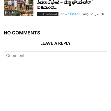
ಶಿವರಾಂ ಭೇಟಿ – ಬೆಸ್ಟ್ ಫೌಂಡೇಶನ್
ವತಿಯಿಂದ...
news Editor
-
August 6, 2026
ರಾಜಕೀಯ ಸಮಾಚಾರ
NO COMMENTS
LEAVE A REPLY