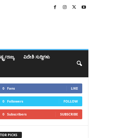
್ಟ್ರ/ರಾಜ್ಯ
ವಿದೇಶಿ ಸುದ್ದಿಗಳು
0
Fans
LIKE
0
Followers
FOLLOW
0
Subscribers
SUBSCRIBE
TOR PICKS