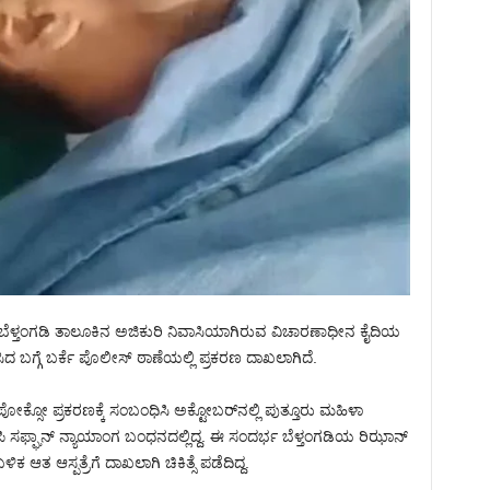
 ಬೆಳ್ತಂಗಡಿ ತಾಲೂಕಿನ ಅಜಿಕುರಿ ನಿವಾಸಿಯಾಗಿರುವ ವಿಚಾರಣಾಧೀನ ಕೈದಿಯ
ದ ಬಗ್ಗೆ ಬರ್ಕೆ ಪೊಲೀಸ್ ಠಾಣೆಯಲ್ಲಿ ಪ್ರಕರಣ ದಾಖಲಾಗಿದೆ.
 ಪೋಕ್ಸೋ ಪ್ರಕರಣಕ್ಕೆ ಸಂಬಂಧಿಸಿ ಅಕ್ಟೋಬರ್‌ನಲ್ಲಿ ಪುತ್ತೂರು ಮಹಿಳಾ
 ಸಫ್ಘಾನ್‌ ನ್ಯಾಯಾಂಗ ಬಂಧನದಲ್ಲಿದ್ದ. ಈ ಸಂದರ್ಭ ಬೆಳ್ತಂಗಡಿಯ ರಿಝಾನ್
ಕ ಆತ ಆಸ್ಪತ್ರೆಗೆ ದಾಖಲಾಗಿ ಚಿಕಿತ್ಸೆ ಪಡೆದಿದ್ದ.