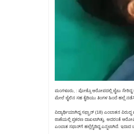
ಮಂಗಳೂರು, : ಪೋಕ್ಸೊ ಆರೋಪದಲ್ಲಿ ಜೈಲು ಸೇರಿದ್ದ
ಮೇಲೆ ಜೈಲಿನ ಸಹ ಕೈದಿಯು ತಿಂಗಳ ಹಿಂದೆ ಹಲ್ಲೆ ನಡೆಸಿ
ವಿದ್ಯಾರ್ಥಿಯಾಗಿದ್ದ ಸಫ್ಘಾನ್ (18) ಎಂಬಾತನ ವಿರುದ್ಧ
ಠಾಣೆಯಲ್ಲಿ ಪ್ರಕರಣ ದಾಖಲಾಗಿತ್ತು. ಅದರಂತೆ ಆರೋಪಿ
ಎಂಬಾತ ಸಫಾನ್‌ಗೆ ಹಲ್ಲೆಗೈದಿದ್ದ ಎನ್ನಲಾಗಿದೆ. ಇದಾದ ಬಳಿ