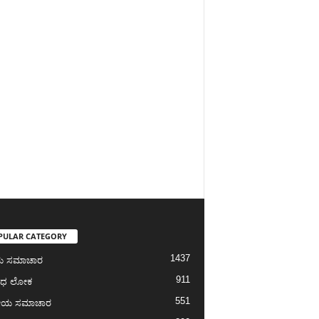
PULAR CATEGORY
1437
ೀಯ ಸಮಾಚಾರ
911
ಾಧ ಲೋಕ
551
ೀಯ ಸಮಾಚಾರ