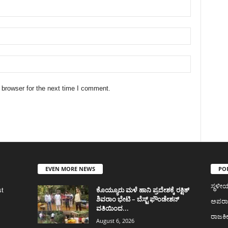
 browser for the next time I comment.
EVEN MORE NEWS
PO
ಸ್ಥಳ
ಕೊಯ್ಯೂರು ಮಳೆ ಹಾನಿ ಪ್ರದೇಶಕ್ಕೆ ರಕ್ಷಿತ್
st
ಶಿವರಾಂ ಭೇಟಿ – ಬೆಸ್ಟ್ ಫೌಂಡೇಶನ್
ಅಪರ
ವತಿಯಿಂದ...
ರಾಜಕ
August 6, 2026