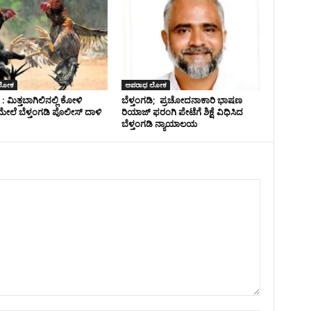
ಲೋಕ
ಅಪರಾಧ ಲೋಕ
 : ಮಿತ್ತಬಾಗಿಲಿನಲ್ಲಿ ಕೋಳಿ
ಬೆಳ್ತಂಗಡಿ; ಪ್ರಚೋದನಾಕಾರಿ ಭಾಷಣ
ಲೆ ಬೆಳ್ತಂಗಡಿ ಪೊಲೀಸ್ ದಾಳಿ
ರಿಯಾಜ್ ಫರಂಗಿ ಪೇಟೆಗೆ ಶಿಕ್ಷೆ ವಿಧಿಸಿದ
ಬೆಳ್ತಂಗಡಿ ನ್ಯಾಯಾಲಯ