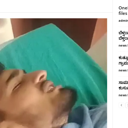
OneN
files
admi
ಬೆಳ್ತ
ಬೆಳ್
news 
ಕುತ್ಲ
ಗ್ರಾಮ
news 
ಸಾಮಾ
ಕುಸು
news 