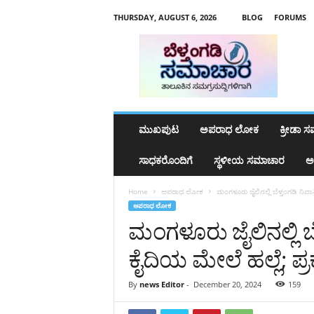
THURSDAY, AUGUST 6, 2026
BLOG
FORUMS
b
e
l
t
h
a
n
ಮುಖಪುಟ
ಅಪರಾಧ ಲೋಕ
ಕ್ರೀಡಾ 
g
a
ಸಾಧಕರೊಂದಿಗೆ
ಸ್ಥಳೀಯ ಸಮಾಚಾರ
ಅ
d
y
Home
ಅಪರಾಧ ಲೋಕ
ಮಂಗಳೂರು ಜೈಲಿನಲ್ಲಿ ಬೆಳ್ತಂಗಡಿ ನಿ
s
ಅಪರಾಧ ಲೋಕ
a
ಮಂಗಳೂರು ಜೈಲಿನಲ್ಲಿ ಬ
m
a
ಕೈದಿಯ ಮೇಲೆ ಹಲ್ಲೆ; 
c
h
a
By
news Editor
-
December 20, 2024
159
r
a