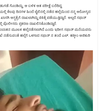
ೆ ಗೊಂಡಿದ್ದು, ಆ ಬಳಿಕ ಆತ ಪರೀಕ್ಷೆ ಬರೆದಿದ್ದ.
ಯಲ್ಲಿ ಕೆಲವು ದಿನಗಳ ಹಿಂದೆ ಜೈಲಿನಲ್ಲಿ ನಡೆದ ಹಲ್ಲೆಯಿಂದ ನನ್ನ ಆರೋಗ್ಯದ
ಸ್ಪತ್ರೆಗೆ ದಾಖಲಾಗಿದ್ದು ಚಿಕಿತ್ಸೆ ಪಡೆಯುತ್ತಿದ್ದಾನೆ. ಅಲ್ಲದೆ ಸಫಾನ್
ಿ ಪೊಲೀಸರು ಪ್ರಕರಣ ದಾಖಲಿಸಿಕೊಂಡಿದ್ದಾರೆ.
ನ್ ಎಂಬಾತನ ಮೂಲಕ ಹಲ್ಲೆ‌ನಡೆಸಲಾಗಿದೆ ಎಂದು ಇದೀಗ ಸಫಾನ್ ಮನೆಯವರು
ೆ ನಡೆಸುವಂತೆ ಹಲ್ಲೆಗೆ ಒಳಗಾದ ಸಫಾನ್ ನ ತಂದೆ ಎಲ್. ಹಕ್ಕೀಂ ಅಜಿಕುರಿ