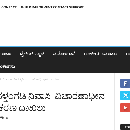
CONTACT
WEB DEVELOPMENT CONTACT SUPPORT
ಸಮಾಚಾರ
ಬ್ರೇಕಿಂಗ್‌ ನ್ಯೂಸ್
ಮನೋರಂಜನೆ
ರಾಜಕೀಯ ಸಮಾಚಾರ
ರಾಷ
ಂಕಣಗಳು
ವಾಸಿ ವಿಚಾರಣಾಧೀನ ಕೈದಿಯ ಮೇಲೆ ಹಲ್ಲೆ; ಪ್ರಕರಣ ದಾಖಲು
ೆಳ್ತಂಗಡಿ ನಿವಾಸಿ ವಿಚಾರಣಾಧೀನ
ಪ್ರಕರಣ ದಾಖಲು
0
EDI