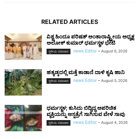
RELATED ARTICLES
ವಿಶ್ವ ಹಿಂದೂ ಪರಿಷತ್ ಅಂತಾರಾಷ್ಟ್ರೀಯ ಅಧ್ಯಕ್ಷ
ಅಲೋಕ್ ಕುಮಾರ್ ಧರ್ಮಸ್ಥಳ ಭೇಟಿ
news Editor
-
August 6, 2026
ಸ್ಥಳೀಯ ಸಮಾಚಾರ
ಹತ್ಯಡ್ಕದಲ್ಲಿ ಮತ್ತೆ ಕಾಡಾನೆ ದಾಳಿ ಕೃಷಿ ಹಾನಿ
news Editor
-
August 5, 2026
ಸ್ಥಳೀಯ ಸಮಾಚಾರ
ಧರ್ಮಸ್ಥಳ; ಕುಸಿದು ಬಿದ್ದಿದ್ದ ಅಪರಿಚಿತ
ವ್ಯಕ್ತಿಯನ್ನು ಆಸ್ಪತ್ರೆಗೆ ಸಾಗಿಸುವ ವೇಳೆ ಸಾವು
news Editor
-
August 4, 2026
ಸ್ಥಳೀಯ ಸಮಾಚಾರ