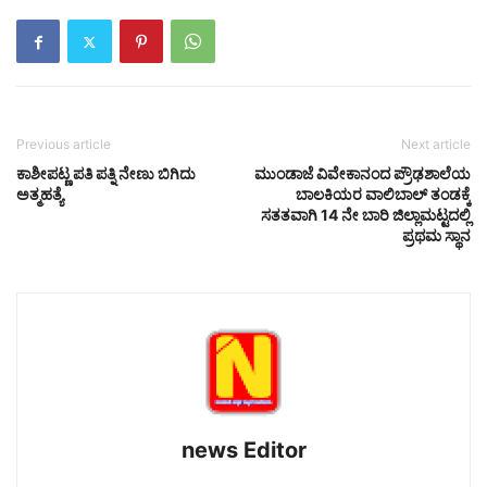
Previous article
Next article
ಕಾಶೀಪಟ್ಣ ಪತಿ ಪತ್ನಿ ನೇಣು ಬಿಗಿದು
ಮುಂಡಾಜೆ ವಿವೇಕಾನಂದ ಪ್ರೌಢಶಾಲೆಯ
ಅತ್ಮಹತ್ಯೆ
ಬಾಲಕಿಯರ ವಾಲಿಬಾಲ್ ತಂಡಕ್ಕೆ
ಸತತವಾಗಿ 14 ನೇ ಬಾರಿ ಜಿಲ್ಲಾಮಟ್ಟದಲ್ಲಿ
ಪ್ರಥಮ ಸ್ಥಾನ
news Editor