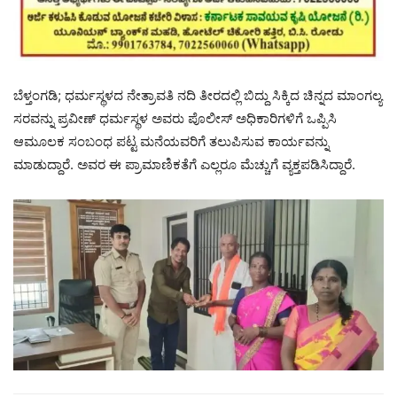
ಬೆಳ್ತಂಗಡಿ; ಧರ್ಮಸ್ಥಳದ ನೇತ್ರಾವತಿ ನದಿ ತೀರದಲ್ಲಿ ಬಿದ್ದು ಸಿಕ್ಕಿದ ಚಿನ್ನದ ಮಾಂಗಲ್ಯ
ಸರವನ್ನು ಪ್ರವೀಣ್ ಧರ್ಮಸ್ಥಳ ಅವರು ಪೊಲೀಸ್ ಅಧಿಕಾರಿಗಳಿಗೆ ಒಪ್ಪಿಸಿ
ಆಮೂಲಕ ಸಂಬಂಧ ಪಟ್ಟ ಮನೆಯವರಿಗೆ ತಲುಪಿಸುವ ಕಾರ್ಯವನ್ನು
ಮಾಡುದ್ದಾರೆ. ಅವರ ಈ ಪ್ರಾಮಾಣಿಕತೆಗೆ ಎಲ್ಲರೂ ಮೆಚ್ಚುಗೆ ವ್ಯಕ್ತಪಡಿಸಿದ್ದಾರೆ.