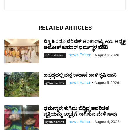
RELATED ARTICLES
ವಿಶ್ವ ಹಿಂದೂ ಪರಿಷತ್ ಅಂತಾರಾಷ್ಟ್ರೀಯ ಅಧ್ಯಕ್ಷ
ಅಲೋಕ್ ಕುಮಾರ್ ಧರ್ಮಸ್ಥಳ ಭೇಟಿ
news Editor
-
August 6, 2026
ಸ್ಥಳೀಯ ಸಮಾಚಾರ
ಹತ್ಯಡ್ಕದಲ್ಲಿ ಮತ್ತೆ ಕಾಡಾನೆ ದಾಳಿ ಕೃಷಿ ಹಾನಿ
news Editor
-
August 5, 2026
ಸ್ಥಳೀಯ ಸಮಾಚಾರ
ಧರ್ಮಸ್ಥಳ; ಕುಸಿದು ಬಿದ್ದಿದ್ದ ಅಪರಿಚಿತ
ವ್ಯಕ್ತಿಯನ್ನು ಆಸ್ಪತ್ರೆಗೆ ಸಾಗಿಸುವ ವೇಳೆ ಸಾವು
news Editor
-
August 4, 2026
ಸ್ಥಳೀಯ ಸಮಾಚಾರ