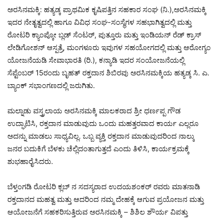
ಅರಸಿನಮಕ್ಕಿ: ಹತ್ಯಡ್ಕ ಪ್ರಾಥಮಿಕ ಕೃಷಿಪತ್ತಿನ ಸಹಕಾರ ಸಂಘ (ನಿ.),ಅರಸಿನಮಕ್ಕಿ
ಇದರ ನೇತೃತ್ವದಲ್ಲಿ ಹಾಗೂ ವಿವಿಧ ಸಂಘ-ಸಂಸ್ಥೆಗಳ ಸಹಭಾಗಿತ್ವದಲ್ಲಿ ಮತ್ತು
ರೋಟರಿ ಕ್ಯಾಂಪ್ಕೋ ಬ್ಲಡ್ ಸೆಂಟರ್, ಪುತ್ತೂರು ಮತ್ತು ಇಂಡಿಯನ್ ರೆಡ್ ಕ್ರಾಸ್
ಲೇಡಿಗೋಶನ್ ಆಸ್ಪತ್ರೆ, ಮಂಗಳೂರು ಇವುಗಳ ಸಹಯೋಗದಲ್ಲಿ ಮತ್ತು ಆರೋಗ್ಯಂ
ಯೋಜನೆಯಡಿ ಸೇವಾಭಾರತಿ (ರಿ.), ಕನ್ಯಾಡಿ ಇದರ ಸಂಯೋಜನೆಯಲ್ಲಿ
ಸೆಪ್ಟೆಂಬರ್ 15ರಂದು ಬೃಹತ್ ರಕ್ತದಾನ ಶಿಬಿರವು ಅರಸಿನಮಕ್ಕಿಯ ಹತ್ಯಡ್ಕ ಸಿ. ಎ.
ಬ್ಯಾಂಕ್ ಸಭಾಂಗಣದಲ್ಲಿ ಜರುಗಿತು.
ಮಲ್ನಾಡು ವಸ್ತ್ರಲಾಯ ಅರಸಿನಮಕ್ಕಿ ಮಾಲಕರಾದ ಶ್ರೀ ಧರ್ಣಪ್ಪ ಗೌಡ
ಉದ್ಘಾಟಿಸಿ, ರಕ್ತದಾನ ಮಾಡುವುದು ಒಂದು ಮಹತ್ತರವಾದ ಕಾರ್ಯ ಎಲ್ಲರೂ
ಅದನ್ನು ಮಾಡಲು ಸಾಧ್ಯವಿಲ್ಲ. ಒಬ್ಬ ವ್ಯಕ್ತಿ ರಕ್ತದಾನ ಮಾಡುವುದರಿಂದ ನಾಲ್ಕು
ಜನರ ಬದುಕಿಗೆ ಬೆಳಕು ಚೆಲ್ಲಿದಂತಾಗುತ್ತದೆ ಎಂದು ತಿಳಿಸಿ, ಕಾರ್ಯಕ್ರಮಕ್ಕೆ
ಶುಭಹಾರೈಸಿದರು.
ಬೆಳ್ತಂಗಡಿ ರೋಟರಿ ಕ್ಲಬ್ ನ ಸದಸ್ಯರಾದ ಉದಯಶಂಕರ್ ರವರು ಮಾತನಾಡಿ
ರಕ್ತದಾನದ ಮಹತ್ವ ಮತ್ತು ಆದರಿಂದ ನಮ್ಮ ದೇಹಕ್ಕೆ ಆಗುವ ಪ್ರಯೋಜನ ಮತ್ತು
ಆಯೋಜನೆಗೆ ಸಹಕರಿಸುತ್ತಿರುವ ಅರಸಿನಮಕ್ಕಿ – ಶಿಶಿಲ ಶೌರ್ಯ ವಿಪತ್ತು