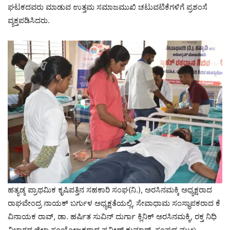
ಘಟಕದವರು ಮಾಡುವ ಉತ್ತಮ ಸಮಾಜಮುಖಿ ಚಟುವಟಿಕೆಗಳಿಗೆ ಪ್ರಶಂಸೆ
ವ್ಯಕ್ತಪಡಿಸಿದರು.
ಹತ್ಯಡ್ಕ ಪ್ರಾಥಮಿಕ ಕೃಷಿಪತ್ತಿನ ಸಹಕಾರಿ ಸಂಘ(ನಿ.), ಅರಸಿನಮಕ್ಕಿ ಅಧ್ಯಕ್ಷರಾದ
ರಾಘವೇಂದ್ರ ನಾಯಕ್ ಬರ್ಗುಳ ಅಧ್ಯಕ್ಷತೆಯಲ್ಲಿ, ಸೇವಾಧಾಮ ಸಂಸ್ಥಾಪಕರಾದ ಕೆ
ವಿನಾಯಕ ರಾವ್, ಡಾ. ಹರ್ಷಿತ ಸುವಿನ್ ದುರ್ಗಾ ಕ್ಲಿನಿಕ್ ಅರಸಿನಮಕ್ಕಿ, ರಕ್ತ ನಿಧಿ
ವಿಭಾಗದ ಜಿಲ್ಲಾ ಸಂಯೋಜಕರಾದ ಪ್ರವೀಣ್ ಕುಮಾರ್, ಸಂಘದ ಮುಖ್ಯ