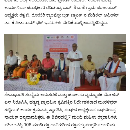
ಕಾರ್ಯನಿರ್ವಾಹನಾಧಿಕಾರಿ ರವಿಚಂದ್ರ ರಾವ್, ಶಿಬಾಜೆ ಗ್ರಾಮ ಪಂಚಾಯತ್‌
ಅಧ್ಯಕ್ಷರು ರತ್ನ ಬಿ, ರೋಟರಿ ಕ್ಯಾಂಪ್ಕೋ ಬ್ಲಡ್ ಬ್ಯಾಂಕ್ ನ ಮೆಡಿಕಲ್ ಆಫೀಸರ್
ಡಾ. ಕೆ ಸೀತಾರಾಮ್ ಭಟ್ ಇವರುಗಳು ವೇದಿಕೆಯಲ್ಲಿ ಉಪಸ್ಥಿತರಿದ್ದರು.
ಸೇವಾಭಾರತಿ ಸಂಸ್ಥೆಯ ಅನುಸರಣೆ ಮತ್ತು ಹಣಕಾಸು ವ್ಯವಸ್ಥಾಪಕ ಮೋಹನ್
ಎಸ್ ನಿರೂಪಿಸಿ, ಹತ್ಯಡ್ಕ ಪ್ರಾಥಮಿಕ ಕೃಷಿಪತ್ತಿನ ನಿರ್ದೇಶಕರಾದ ಮುರಳಿಧರ್
ಶೆಟ್ಟಿಗಾ‌ರ್ ಕಾರ್ಯಕ್ರಮವನ್ನು ಸ್ವಾಗತಿಸಿ, ಸಂಘದ ಅಧ್ಯಕ್ಷರಾದ ರಾಘವೇಂದ್ರ
ನಾಯಕ್‌ ಧನ್ಯವಾದವಿತ್ತರು. ಈ ಶಿಬಿರದಲ್ಲಿ 7 ಮಂದಿ ಮಹಿಳಾ ರಕ್ತದಾನಿಗಳು
ಸಹಿತ ಒಟ್ಟು 106 ಮಂದಿ ರಕ್ತ ದಾನಿಗಳಿಂದ ರಕ್ತವನ್ನು ಸಂಗ್ರಹಿಸಲಾಯಿತು.