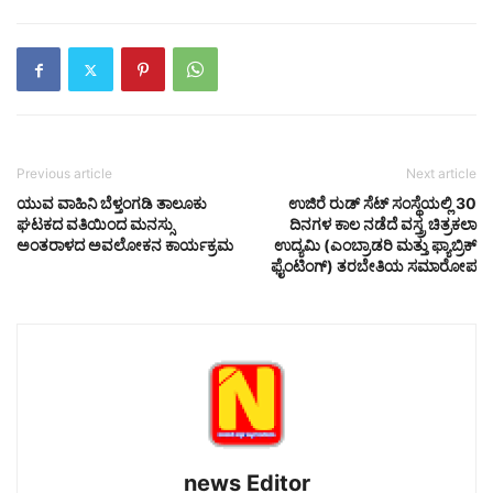
Previous article
Next article
ಯುವ ವಾಹಿನಿ ಬೆಳ್ತಂಗಡಿ ತಾಲೂಕು
ಉಜಿರೆ ರುಡ್ ಸೆಟ್ ಸಂಸ್ಥೆಯಲ್ಲಿ 30
ಘಟಕದ ವತಿಯಿಂದ ಮನಸ್ಸು
ದಿನಗಳ ಕಾಲ ನಡೆದೆ ವಸ್ತ್ರ ಚಿತ್ರಕಲಾ
ಅಂತರಾಳದ ಅವಲೋಕನ ಕಾರ್ಯಕ್ರಮ
ಉದ್ಯಮಿ (ಎಂಬ್ರಾಡರಿ ಮತ್ತು ಫ್ಯಾಬ್ರಿಕ್‌
ಫೈಂಟಿಂಗ್‌) ತರಬೇತಿಯ ಸಮಾರೋಪ
news Editor