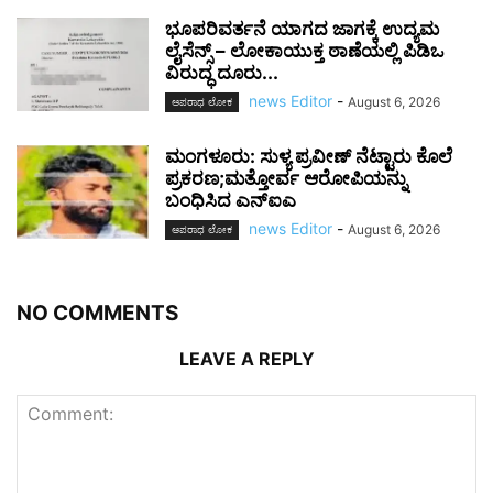
ಭೂಪರಿವರ್ತನೆ ಯಾಗದ ಜಾಗಕ್ಕೆ ಉದ್ಯಮ
ಲೈಸೆನ್ಸ್ – ಲೋಕಾಯುಕ್ತ ಠಾಣೆಯಲ್ಲಿ ಪಿಡಿಒ
ವಿರುದ್ಧ ದೂರು...
news Editor
-
August 6, 2026
ಅಪರಾಧ ಲೋಕ
ಮಂಗಳೂರು: ಸುಳ್ಯ ಪ್ರವೀಣ್ ನೆಟ್ಟಾರು ಕೊಲೆ
ಪ್ರಕರಣ;ಮತ್ತೋರ್ವ ಆರೋಪಿಯನ್ನು
ಬಂಧಿಸಿದ ಎನ್ಐಎ
news Editor
-
August 6, 2026
ಅಪರಾಧ ಲೋಕ
NO COMMENTS
LEAVE A REPLY