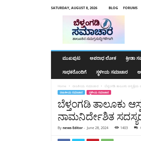
SATURDAY, AUGUST 8, 2026
BLOG
FORUMS
b
e
l
t
h
a
n
ಮುಖಪುಟ
ಅಪರಾಧ ಲೋಕ
ಕ್ರೀಡಾ 
g
a
ಸಾಧಕರೊಂದಿಗೆ
ಸ್ಥಳೀಯ ಸಮಾಚಾರ
ಅ
d
y
Home
ರಾಜಕೀಯ ಸಮಾಚಾರ
ಬೆಳ್ತಂಗಡಿ ತಾಲೂಕು ಆಸ್ಪತ್ರೆಯ
s
ರಾಜಕೀಯ ಸಮಾಚಾರ
ಸ್ಥಳೀಯ ಸಮಾಚಾರ
a
ಬೆಳ್ತಂಗಡಿ ತಾಲೂಕು ಆಸ್
m
a
ನಾಮನಿರ್ದೇಶಿತ ಸದಸ್
c
h
a
By
news Editor
-
June 28, 2024
1403
r
a