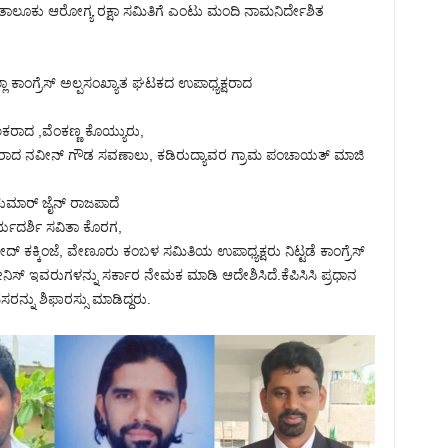
ಂಗಡಿ ತಾಲೂಕು ಆರೋಗ್ಯ ರಕ್ಷಾ ಸಮಿತಿಗೆ ಎಂಟು ಮಂದಿ ನಾಮನಿರ್ದೇಶಿತ
ಿಲ್ಲಾ ಕಾಂಗ್ರೆಸ್ ಅಲ್ಪಸಂಖ್ಯಾತ ಘಟಕದ ಉಪಾಧ್ಯಕ್ಷರಾದ
ರಾದ ,ವೆಂಕಣ್ಣ ಕೊಯ್ಯುರು,
್ಷರಾದ ನವೀನ್ ಗೌಡ ಸವಣಾಲು, ಕಡಿರುದ್ಯಾವರ ಗ್ರಾಮ ಪಂಚಾಯತ್ ಮಾಜಿ
ಕುಮಾರ್ ಜೈನ್ ರಾಜಪಾದೆ
ದರ್ಶಿ ಸವಿತಾ ಕೊರಗ,
 ರಶೀದ್ ಕಕ್ಕಿಂಜೆ, ವೇಣೂರು ಕಂಬಳ ಸಮಿತಿಯ ಉಪಾಧ್ಯಕ್ಷರು ನಿಟ್ಟಡೆ ಕಾಂಗ್ರೆಸ್
ಸ್ ಇವರುಗಳನ್ನು ಸರ್ಕಾರ ನೇಮಕ ಮಾಡಿ ಆದೇಶಿಸಿದೆ.ಕೆಪಿಸಿಸಿ ಪ್ರಧಾನ
ಸರನ್ನು ಶಿಫಾರಸ್ಸು ಮಾಡಿದ್ದರು.