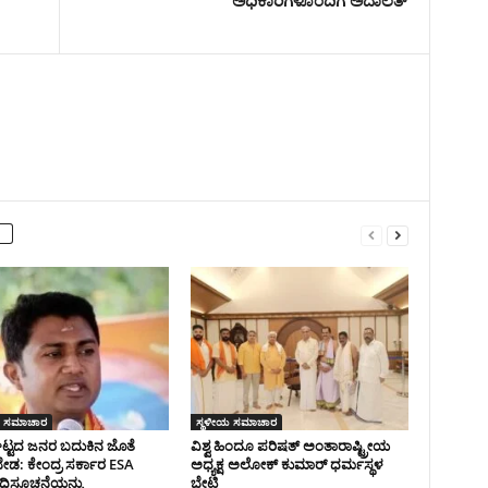
 ಸಮಾಚಾರ
ಸ್ಥಳೀಯ ಸಮಾಚಾರ
ಘಟ್ಟದ ಜನರ ಬದುಕಿನ ಜೊತೆ
ವಿಶ್ವ ಹಿಂದೂ ಪರಿಷತ್ ಅಂತಾರಾಷ್ಟ್ರೀಯ
ಬೇಡ: ಕೇಂದ್ರ ಸರ್ಕಾರ ESA
ಅಧ್ಯಕ್ಷ ಅಲೋಕ್ ಕುಮಾರ್ ಧರ್ಮಸ್ಥಳ
ಧಿಸೂಚನೆಯನ್ನು
ಭೇಟಿ