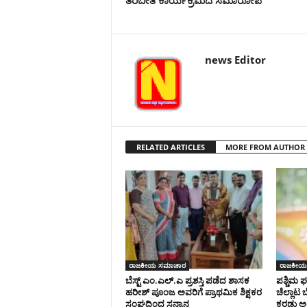
news Editor
RELATED ARTICLES
MORE FROM AUTHOR
ರಾಜಕೀಯ ಸಮಾಚಾರ
ರಾಜಕೀಯ
ಬೆಸ್ಟ್ ಎಂ.ಎಲ್.ಎ ಪ್ರಶಸ್ತಿ ಪಡೆದ ಶಾಸಕ
ಪಶ್ಚಿಮ 
ಹರೀಶ್ ಪೂಂಜ ಅವರಿಗೆ ಪ್ರಾಥಮಿಕ ಶಿಕ್ಷಕರ
ಚೆಲ್ಲಾಟ 
ಸಂಘದಿಂದ ಸನ್ಮಾನ
ಕರಡು ಅ