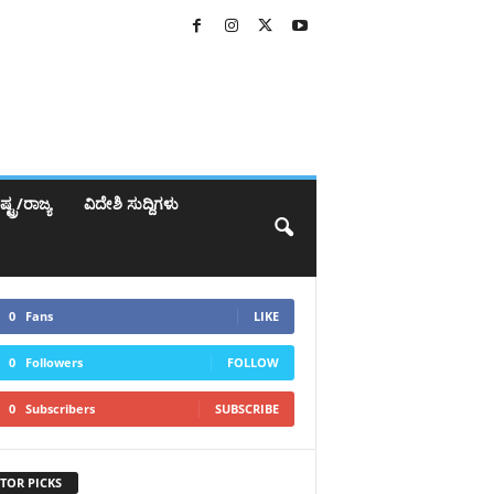
್ಟ್ರ/ರಾಜ್ಯ
ವಿದೇಶಿ ಸುದ್ದಿಗಳು
0
Fans
LIKE
0
Followers
FOLLOW
0
Subscribers
SUBSCRIBE
TOR PICKS