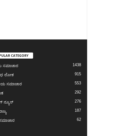
PULAR CATEGORY
1438
ೀಯ ಸಮಾಚಾರ
915
ಾಧ ಲೋಕ
553
ೀಯ ಸಮಾಚಾರ
292
ಾತ
276
ಗ್‌ ನ್ಯೂಸ್
187
ರಾಜ್ಯ
62
ಾ ಸಮಾಚಾರ