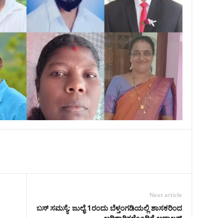
Next article
ಬಸ್ ಸಮಸ್ಯೆ: ಜುಲೈ 1ರಂದು ಬೆಳ್ತಂಗಡಿಯಲ್ಲಿ ಶಾಸಕರಿಂದ
ಅಧಿಕಾರಿಗಳೊಂದಿಗೆ ಅದಾಲತ್