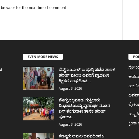
 browser for the next time I comment.
EVEN MORE NEWS
PO
ಸ್ಥಳ
ಬೆಸ್ಟ್ ಎಂ.ಎಲ್.ಎ ಪ್ರಶಸ್ತಿ ಪಡೆದ ಶಾಸಕ
st
ಹರೀಶ್ ಪೂಂಜ ಅವರಿಗೆ ಪ್ರಾಥಮಿಕ
ಅಪರ
ಶಿಕ್ಷಕರ ಸಂಘದಿಂದ...
ರಾಜಕ
August 8, 2026
ಅಪಘ
ಮೊಗ್ರು ಕಲ್ಲಮಾಡ, ಗುತ್ತಿಲಾರು
ಬ್ರೇಕಿಂ
ದಿ.ಭಾರತಿಯಮ್ಮ ಸ್ಮರಣಾರ್ಥ ನೂತನ
ಬಸ್ ತಂಗುದಾಣ ಶಾಸಕ ಹರೀಶ್
ರಾಷ್ಟ್ರ/
ಪೂಂಜಾ...
ಕ್ರೀಡ
August 8, 2026
ಕಣ್ಣೂರು ಅಮಲ ಭವನದಿಂದ 9