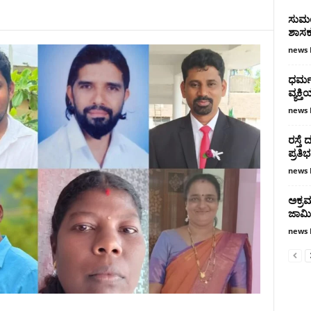
ಸುಮಂ
ಶಾಸಕ
news 
ಧರ್ಮ
ವ್ಯಕ್ತ
news 
ರಸ್ತೆ 
ಪ್ರತಿ
news 
ಅಕ್ರಮ
ಜಾಮ
news 