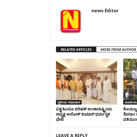
news Editor
RELATED ARTICLES
MORE FROM AUTHOR
ಸ್ಥಳೀಯ ಸಮಾಚಾರ
ರಾಜಕೀಯ
ವಿಶ್ವ ಹಿಂದೂ ಪರಿಷತ್ ಅಂತಾರಾಷ್ಟ್ರೀಯ
ಕೊಯ್ಯೂರು
ಅಧ್ಯಕ್ಷ ಅಲೋಕ್ ಕುಮಾರ್ ಧರ್ಮಸ್ಥಳ
ಶಿವರಾಂ ಭ
ಭೇಟಿ
ವತಿಯಿಂದ
LEAVE A REPLY