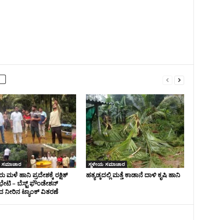
 ಸಮಾಚಾರ
ಸ್ಥಳೀಯ ಸಮಾಚಾರ
 ಮಳೆ ಹಾನಿ ಪ್ರದೇಶಕ್ಕೆ ರಕ್ಷಿತ್
ಹತ್ಯಡ್ಕದಲ್ಲಿ ಮತ್ತೆ ಕಾಡಾನೆ ದಾಳಿ ಕೃಷಿ ಹಾನಿ
ೇಟಿ – ಬೆಸ್ಟ್ ಫೌಂಡೇಶನ್
 ನೀರಿನ ಟ್ಯಾಂಕ್ ವಿತರಣೆ