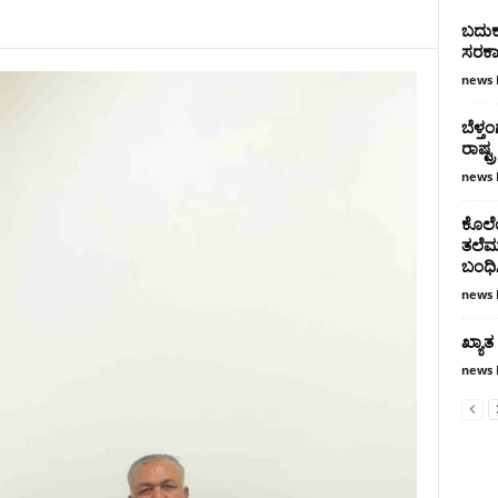
ಬದುಕು
ಸರಕಾರ
news 
ಬೆಳ್ತ
ರಾಷ್ಟ
news 
ಕೊಲೆ
ತಲೆಮರ
ಬಂಧಿ
news 
ಖ್ಯಾತ
news 