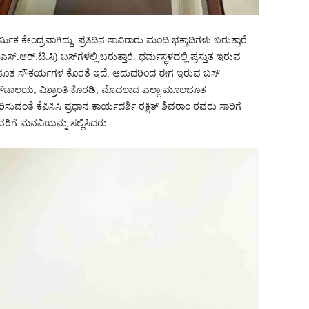
ಾರ್ಮಿಕ ಕೇಂದ್ರವಾಗಿದ್ದು, ಪ್ರತಿದಿನ ಸಾವಿರಾರು ಮಂದಿ ಭಕ್ತಾದಿಗಳು ಬರುತ್ತಾರೆ.
ಎಸ್.ಆರ್.ಟಿ.ಸಿ) ಬಸ್‌ಗಳಲ್ಲಿ ಬರುತ್ತಾರೆ. ಧರ್ಮಸ್ಥಳದಲ್ಲಿ ಪ್ರಸ್ತುತ ಇರುವ
ಮೂಲಭೂತ ಸೌಕರ್ಯಗಳ ಕೊರತೆ ಇದೆ. ಆದುದರಿಂದ ಈಗ ಇರುವ ಬಸ್
ು, ಶೌಚಾಲಯ, ವಿಶ್ರಾಂತಿ ಕೊಠಡಿ, ಮೊದಲಾದ ಎಲ್ಲಾ ಮೂಲಭೂತ
ಸುವಂತೆ ಕೆಪಿಸಿಸಿ ಪ್ರಧಾನ ಕಾರ್ಯದರ್ಶಿ ರಕ್ಷಿತ್ ಶಿವರಾಂ ರವರು ಸಾರಿಗೆ
ಿಗೆ ಮನವಿಯನ್ನು ಸಲ್ಲಿಸಿದರು.