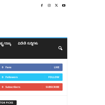
್ಟ್ರ/ರಾಜ್ಯ
ವಿದೇಶಿ ಸುದ್ದಿಗಳು
0
Fans
LIKE
0
Followers
FOLLOW
0
Subscribers
SUBSCRIBE
TOR PICKS