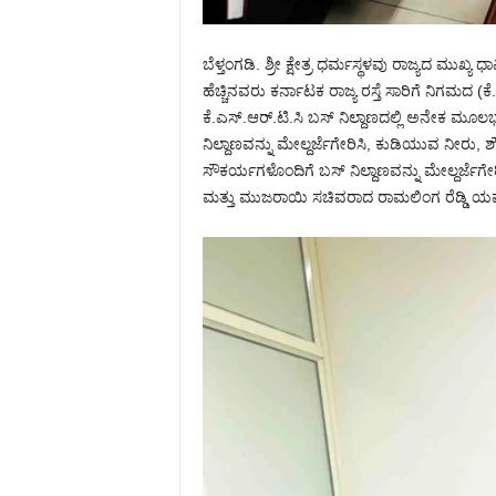
ಬೆಳ್ತಂಗಡಿ. ಶ್ರೀ ಕ್ಷೇತ್ರ ಧರ್ಮಸ್ಥಳವು ರಾಜ್ಯದ ಮುಖ್ಯ ಧ
ಹೆಚ್ಚಿನವರು ಕರ್ನಾಟಕ ರಾಜ್ಯ ರಸ್ತೆ ಸಾರಿಗೆ ನಿಗಮದ (ಕೆ.
ಕೆ.ಎಸ್.ಆರ್.ಟಿ.ಸಿ ಬಸ್ ನಿಲ್ದಾಣದಲ್ಲಿ ಅನೇಕ 
ನಿಲ್ದಾಣವನ್ನು ಮೇಲ್ದರ್ಜೆಗೇರಿಸಿ, ಕುಡಿಯುವ ನೀರ
ಸೌಕರ್ಯಗಳೊಂದಿಗೆ ಬಸ್ ನಿಲ್ದಾಣವನ್ನು ಮೇಲ್ದರ್ಜೆಗೇರಿ
ಮತ್ತು ಮುಜರಾಯಿ ಸಚಿವರಾದ ರಾಮಲಿಂಗ ರೆಡ್ಡಿ ಯವರ