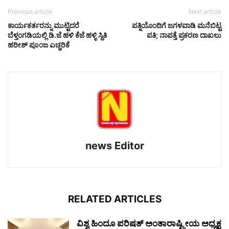
Previous article
Next article
ಕಾರ್ಯಕರ್ತರನ್ನು ಮುಟ್ಟಿದರೆ
ಪತ್ನಿಯೊಂದಿಗೆ ಜಗಳವಾಡಿ ಮನೆಬಿಟ್ಟ
ಬೆಳ್ತಂಗಡಿಯಲ್ಲಿ‌ ಡಿ.ಜೆ ಹಳಿ ಕೆಜೆ ಹಳ್ಳಿ ಸ್ದಿತಿ
ಪತಿ; ನಾಪತ್ತೆ ಪ್ರಕರಣ ದಾಖಲು
ಹರೀಶ್ ಪೂಂಜ ಎಚ್ಚರಿಕೆ
news Editor
RELATED ARTICLES
ವಿಶ್ವ ಹಿಂದೂ ಪರಿಷತ್ ಅಂತಾರಾಷ್ಟ್ರೀಯ ಅಧ್ಯಕ್ಷ