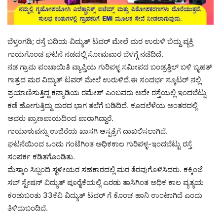
ಬೆಳ್ತಂಗಡಿ; ರಸ್ತೆ ಬದಿಯ ವಿದ್ಯುತ್ ಟವರ್ ಮೇಲೆ ಮರ ಉರುಳಿ ಬಿದ್ದು ವ್ಯಕ್ತಿ
ಗಾಯಗೊಂಡ ಘಟನೆ ನಡದಲ್ಲಿ ಸೋಮವಾರ ಬೆಳಗ್ಗೆ ನಡೆದಿದೆ.
ನಡ ಗ್ರಾಮ ಪಂಚಾಯಿತಿ ವ್ಯಾಪ್ತಿಯ ಗುರಿಪಳ್ಳ ಸಮೀಪದ ಬಂಡ್ರತ್ತಿಲ್ ಬಳಿ ಬೃಹತ್
ಗಾತ್ರದ ಮರ ವಿದ್ಯುತ್ ಟವರ್ ಮೇಲೆ ಉರುಳಿದೆ.ಈ ಸಂದರ್ಭ ಸ್ಕೂಟರ್ ನಲ್ಲಿ
ಪ್ರಯಾಣಿಸುತ್ತಿದ್ದ ಕನ್ಯಾಡಿಯ ರಮೇಶ್ ಎಂಬವರು ಅದೇ ರಸ್ತೆಯಲ್ಲಿ ಇಂದಬೆಟ್ಟು
ಕಡೆ ಹೋಗುತ್ತಿದ್ದು ಮರದ ಭಾಗ ತಲೆಗೆ ಬಡಿದಿದೆ. ಕೂದಲೆಳೆಯ ಅಂತರದಲ್ಲಿ
ಅವರು ಪ್ರಾಣಪಾಯದಿಂದ ಪಾರಾಗಿದ್ದಾರೆ.
ಗಾಯಾಳುವನ್ನು ಉಜಿರೆಯ ಖಾಸಗಿ ಆಸ್ಪತ್ರೆಗೆ ದಾಖಲಿಸಲಾಗಿದೆ.
ಘಟನೆಯಿಂದ ಒಂದು ಗಂಟೆಗಿಂತ ಅಧಿಕಕಾಲ ಗುರಿಪಳ್ಳ-ಇಂದಬೆಟ್ಟು ರಸ್ತೆ
ಸಂಪರ್ಕ ಕಡಿತಗೊಂಡಿತು.
ಮೆಸ್ಕಾಂ ಸಿಬ್ಬಂದಿ ಸ್ಥಳೀಯರ ಸಹಕಾರದಲ್ಲಿ ಮರ ತೆರವುಗೊಳಿಸಿದರು. ಕಕ್ಕಿಂಜೆ
ಸಬ್ ಸ್ಟೇಷನ್ ವಿದ್ಯುತ್ ಪೂರೈಕೆಯಲ್ಲಿ ಎರಡು ತಾಸಿಗಿಂತ ಅಧಿಕ ಕಾಲ ವ್ಯತ್ಯಯ
ಕಂಡುಬಂತು 33ಕೆವಿ ವಿದ್ಯುತ್ ಟವರ್ ಗೆ ಕೊಂಚ ಹಾನಿ ಉಂಟಾಗಿದೆ ಎಂದು
ತಿಳಿದುಬಂದಿದೆ.