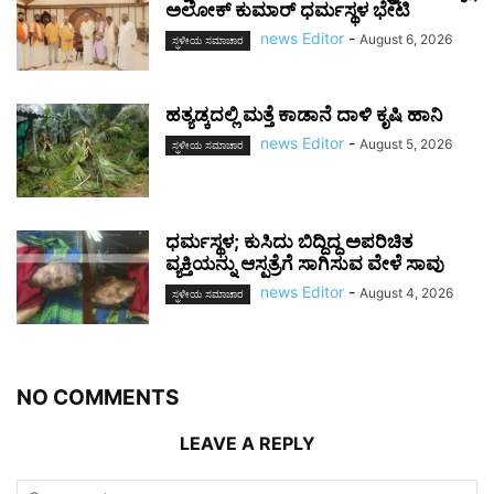
ಅಲೋಕ್ ಕುಮಾರ್ ಧರ್ಮಸ್ಥಳ ಭೇಟಿ
news Editor
-
August 6, 2026
ಸ್ಥಳೀಯ ಸಮಾಚಾರ
ಹತ್ಯಡ್ಕದಲ್ಲಿ ಮತ್ತೆ ಕಾಡಾನೆ ದಾಳಿ ಕೃಷಿ ಹಾನಿ
news Editor
-
August 5, 2026
ಸ್ಥಳೀಯ ಸಮಾಚಾರ
ಧರ್ಮಸ್ಥಳ; ಕುಸಿದು ಬಿದ್ದಿದ್ದ ಅಪರಿಚಿತ
ವ್ಯಕ್ತಿಯನ್ನು ಆಸ್ಪತ್ರೆಗೆ ಸಾಗಿಸುವ ವೇಳೆ ಸಾವು
news Editor
-
August 4, 2026
ಸ್ಥಳೀಯ ಸಮಾಚಾರ
NO COMMENTS
LEAVE A REPLY