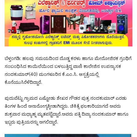
ಬೆಳ್ತಂಗಡಿ: ಹಲವು ಸಮಯದಿಂದ ದೊಡ್ಡ ಕರಳು ಹಾಗೂ ಮೇದೋಜಿರಕ ಗ್ರಂಥಿಗೆ
ಸಂಬಂಧಿಸಿದ ಕಾಯಿಲೆಯಿಂದ ಬಳಲುತ್ತಿದ್ದ ವಾಣಿ ಕಾಲೇಜಿನ ಉಪನ್ಯಾಸಕ
ನಂದಕುಮಾರ್(40) ಮಂಗಳೂರಿನ ಕೆ.ಎಂ.ಸಿ. ಆಸ್ಪತ್ರೆಯಲ್ಲಿ
ಕೊನೆಯುಸಿರೆಳೆದಿದ್ದಾರೆ.
ಪುದುವೆಟ್ಟು ಗ್ರಾಮದ ಎಷ್ಟೋಡು ಶೇಖರ ಗೌಡರ ಪುತ್ರ ನಂದಕುಮಾ‌ರ್ ಎರಡು
ತಿಂಗಳ ಹಿಂದೆ ಅನಾರೋಗ್ಯಕ್ಕೀಡಾಗಿದ್ದರು. ಚಿಕಿತ್ಸೆ ಫಲಕಾರಿಯಾಗದೆ ಅವರು
ಶುಕ್ರವಾರ ಮಧ್ಯಾಹ್ನ ಮೃತಪಟ್ಟಿದ್ದಾರೆ.ಅವರು ಪತ್ನಿ ದಿವ್ಯಾ ನಂದಕುಮಾ‌ರ್ ಹಾಗೂ
ಇಬ್ಬರು ಪುತ್ರಿಯರನ್ನು ಅಗಲಿದ್ದಾರೆ.