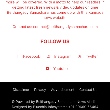
more will be covered. With a motto to help our readers in
getting latest fresh news & video updates on time
Belthangady Samachara has come up with this Kannada
news website.
Contact us:
contact@belthangadysamachara.com
FOLLOW US
Facebook
Instagram
Twitter
Youtube
Disclaimer
Privacy
Advertisement
Contact Us
© Powered by Belthangady Samachara News Media |
Designed by Bluechip Infosystems +91 90660 66464