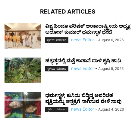
RELATED ARTICLES
ವಿಶ್ವ ಹಿಂದೂ ಪರಿಷತ್ ಅಂತಾರಾಷ್ಟ್ರೀಯ ಅಧ್ಯಕ್ಷ
ಅಲೋಕ್ ಕುಮಾರ್ ಧರ್ಮಸ್ಥಳ ಭೇಟಿ
news Editor
-
August 6, 2026
ಸ್ಥಳೀಯ ಸಮಾಚಾರ
ಹತ್ಯಡ್ಕದಲ್ಲಿ ಮತ್ತೆ ಕಾಡಾನೆ ದಾಳಿ ಕೃಷಿ ಹಾನಿ
news Editor
-
August 5, 2026
ಸ್ಥಳೀಯ ಸಮಾಚಾರ
ಧರ್ಮಸ್ಥಳ; ಕುಸಿದು ಬಿದ್ದಿದ್ದ ಅಪರಿಚಿತ
ವ್ಯಕ್ತಿಯನ್ನು ಆಸ್ಪತ್ರೆಗೆ ಸಾಗಿಸುವ ವೇಳೆ ಸಾವು
news Editor
-
August 4, 2026
ಸ್ಥಳೀಯ ಸಮಾಚಾರ