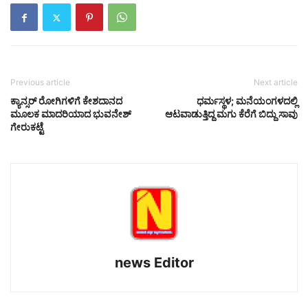
Previous article
Next article
ಕ್ಯಾನ್ಸರ್ ರೋಗಿಗಳಿಗೆ ಕೇಶದಾನದ
ಧರ್ಮಸ್ಥಳ; ಮನೆಯಂಗಳದಲ್ಲಿ
ಮೂಲಕ ಮಾದರಿಯಾದ ಭುವನೇಶ್
ಆಟವಾಡುತ್ತಿದ್ದ ಮಗು ಕೆರೆಗೆ ಬಿದ್ದು ಸಾವು
ಗೇರುಕಟ್ಟೆ
news Editor