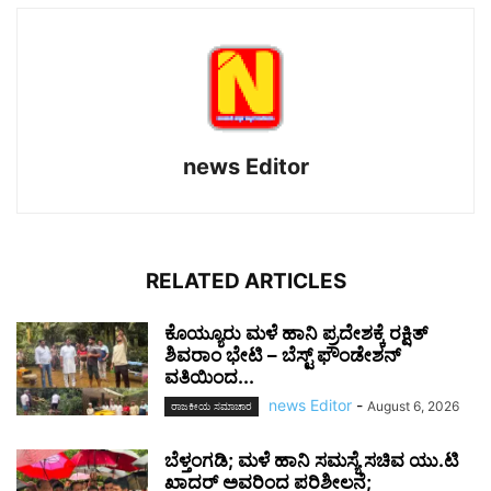
news Editor
RELATED ARTICLES
ಕೊಯ್ಯೂರು ಮಳೆ ಹಾನಿ ಪ್ರದೇಶಕ್ಕೆ ರಕ್ಷಿತ್
ಶಿವರಾಂ ಭೇಟಿ – ಬೆಸ್ಟ್ ಫೌಂಡೇಶನ್
ವತಿಯಿಂದ...
news Editor
-
August 6, 2026
ರಾಜಕೀಯ ಸಮಾಚಾರ
ಬೆಳ್ತಂಗಡಿ; ಮಳೆ ಹಾನಿ ಸಮಸ್ಯೆ ಸಚಿವ ಯು.ಟಿ
ಖಾದರ್‌ ಅವರಿಂದ ಪರಿಶೀಲನೆ;