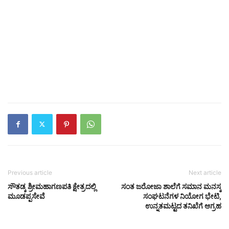
Previous article
Next article
ಸೌತಡ್ಕ ಶ್ರೀಮಹಾಗಣಪತಿ ಕ್ಷೇತ್ರದಲ್ಲಿ
ಸಂತ ಜರೋಜಾ ಶಾಲೆಗೆ ಸಮಾನ ಮನಸ್ಕ
ಮೂಡಪ್ಪಸೇವೆ
ಸಂಘಟನೆಗಳ ನಿಯೋಗ ಭೇಟಿ,
ಉನ್ನತಮಟ್ಟದ ತನಿಖೆಗೆ ಆಗ್ರಹ