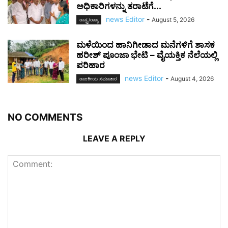
ಅಧಿಕಾರಿಗಳನ್ನು ತರಾಟೆಗೆ...
news Editor
-
August 5, 2026
ರಾಷ್ಟ್ರ/ರಾಜ್ಯ
ಮಳೆಯಿಂದ ಹಾನಿಗೀಡಾದ ಮನೆಗಳಿಗೆ ಶಾಸಕ
ಹರೀಶ್ ಪೂಂಜಾ ಭೇಟಿ – ವೈಯಕ್ತಿಕ ನೆಲೆಯಲ್ಲಿ
ಪರಿಹಾರ
news Editor
-
August 4, 2026
ರಾಜಕೀಯ ಸಮಾಚಾರ
NO COMMENTS
LEAVE A REPLY